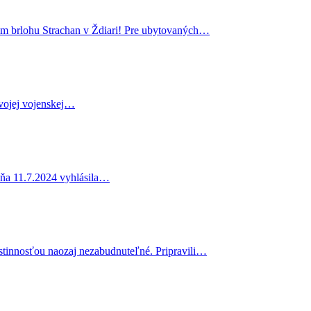
m brlohu Strachan v Ždiari! Pre ubytovaných…
svojej vojenskej…
 dňa 11.7.2024 vyhlásila…
stinnosťou naozaj nezabudnuteľné. Pripravili…