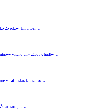
ako 25 rokov. Ich príbeh…
zdninový víkend plný zábavy, hudby,…
nne v Taliansku, kde sa rodí…
V Ždiari sme pre…