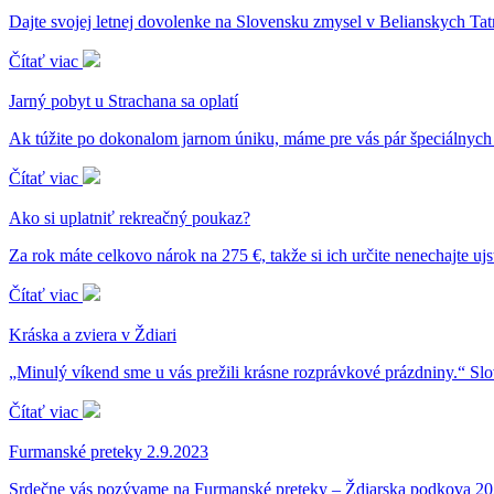
Dajte svojej letnej dovolenke na Slovensku zmysel v Belianskych T
Čítať viac
Jarný pobyt u Strachana sa oplatí
Ak túžite po dokonalom jarnom úniku, máme pre vás pár špeciálnych
Čítať viac
Ako si uplatniť rekreačný poukaz?
Za rok máte celkovo nárok na 275 €, takže si ich určite nenechajte u
Čítať viac
Kráska a zviera v Ždiari
„Minulý víkend sme u vás prežili krásne rozprávkové prázdniny.“ Slo
Čítať viac
Furmanské preteky 2.9.2023
Srdečne vás pozývame na Furmanské preteky – Ždiarska podkova 202