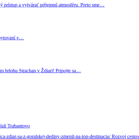
 prístup a vytvárať príjemnú atmosféru. Preto sme…
ubytovaní v…
 brlohu Strachan v Ždiari! Pripojte sa…
olali Trabantovo
a-zdiar-sa-z-goralskej-dediny-zmenil-na-top-destinaciu/ Rozvoj cestov