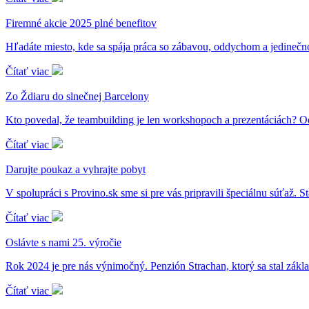
Firemné akcie 2025 plné benefitov
Hľadáte miesto, kde sa spája práca so zábavou, oddychom a jedineč
Čítať viac
Zo Ždiaru do slnečnej Barcelony
Kto povedal, že teambuilding je len workshopoch a prezentáciách? 
Čítať viac
Darujte poukaz a vyhrajte pobyt
V spolupráci s Provino.sk sme si pre vás pripravili špeciálnu súťaž. S
Čítať viac
Oslávte s nami 25. výročie
Rok 2024 je pre nás výnimočný. Penzión Strachan, ktorý sa stal z
Čítať viac