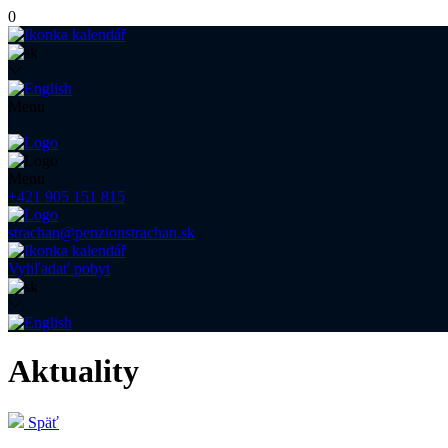
0
Menu
Menu
+421 905 151 815
strachan@penzionstrachan.sk
Vyhľadať pobyt
Aktuality
Späť