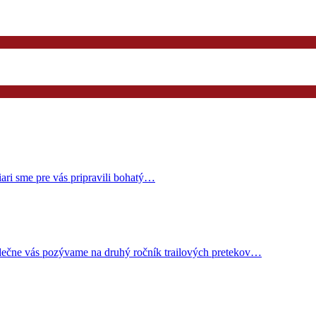
iari sme pre vás pripravili bohatý…
rdečne vás pozývame na druhý ročník trailových pretekov…