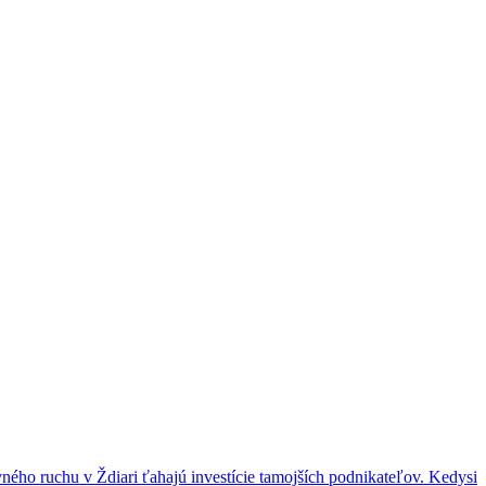
ného ruchu v Ždiari ťahajú investície tamojších podnikateľov. Kedysi