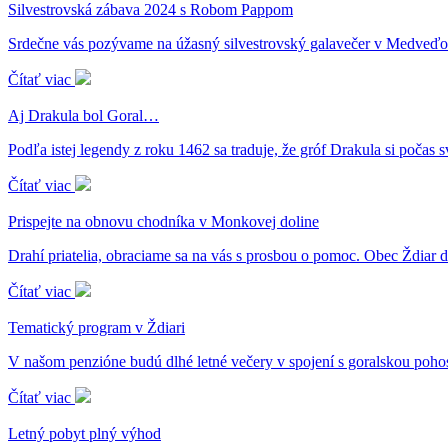
Silvestrovská zábava 2024 s Robom Pappom
Srdečne vás pozývame na úžasný silvestrovský galavečer v Medveďo
Čítať viac
Aj Drakula bol Goral…
Podľa istej legendy z roku 1462 sa traduje, že gróf Drakula si počas 
Čítať viac
Prispejte na obnovu chodníka v Monkovej doline
Drahí priatelia, obraciame sa na vás s prosbou o pomoc. Obec Ždiar
Čítať viac
Tematický program v Ždiari
V našom penzióne budú dlhé letné večery v spojení s goralskou poho
Čítať viac
Letný pobyt plný výhod