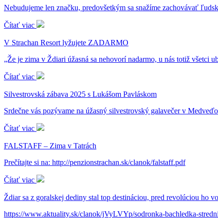
Nebudujeme len značku, predovšetkým sa snažíme zachovávať ľudský
Čítať viac
V Strachan Resort lyžujete ZADARMO
„Že je zima v Ždiari úžasná sa nehovorí nadarmo, u nás totiž všetci 
Čítať viac
Silvestrovská zábava 2025 s Lukášom Pavláskom
Srdečne vás pozývame na úžasný silvestrovský galavečer v Medveďom
Čítať viac
FALSTAFF – Zima v Tatrách
Prečítajte si na: http://penzionstrachan.sk/clanok/falstaff.pdf
Čítať viac
Ždiar sa z goralskej dediny stal top destináciou, pred revolúciou ho v
https://www.aktuality.sk/clanok/jVyLVYp/sodronka-bachledka-strednic