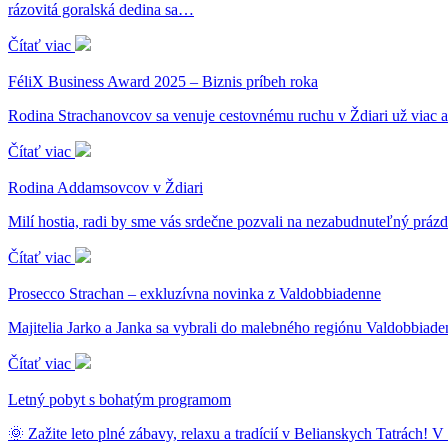
rázovitá goralská dedina sa…
Čítať viac
FéliX Business Award 2025 – Biznis príbeh roka
Rodina Strachanovcov sa venuje cestovnému ruchu v Ždiari už viac 
Čítať viac
Rodina Addamsovcov v Ždiari
Milí hostia, radi by sme vás srdečne pozvali na nezabudnuteľný prá
Čítať viac
Prosecco Strachan – exkluzívna novinka z Valdobbiadenne
Majitelia Jarko a Janka sa vybrali do malebného regiónu Valdobbiade
Čítať viac
Letný pobyt s bohatým programom
🌞 Zažite leto plné zábavy, relaxu a tradícií v Belianskych Tatrách! 