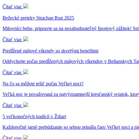
Čítať viac
Bežecké preteky Strachan Run 2025
Milovníci behu, pripravte sa na nezabudnuteľný športový zážitok! S
Čítať viac
Predĺžené májové víkendy so skvelými benefitmi
Oddychujte počas predĺžených májových víkendov v Belianskych Ta
Čítať viac
Na čo sa môžete tešiť počas Veľkej noci?
Veľká noc je považovaná za najvýznamnejší kresťanský sviatok, ktor
Čítať viac
5 veľkonočných tradícií v Ždiari
Každoročné jarné prebúdzanie so sebou prináša čaro Veľkej noci a n
Čítať viac