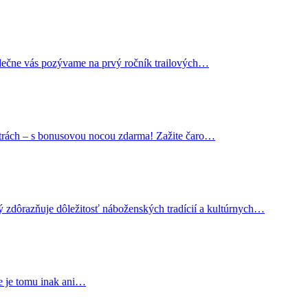
rdečne vás pozývame na prvý ročník trailových…
trách – s bonusovou nocou zdarma! Zažite čaro…
ý zdôrazňuje dôležitosť náboženských tradícií a kultúrnych…
ie je tomu inak ani…