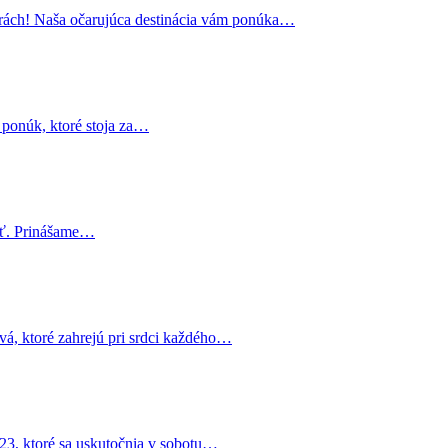
atrách! Naša očarujúca destinácia vám ponúka…
 ponúk, ktoré stoja za…
jsť. Prinášame…
vá, ktoré zahrejú pri srdci každého…
3, ktoré sa uskutočnia v sobotu…