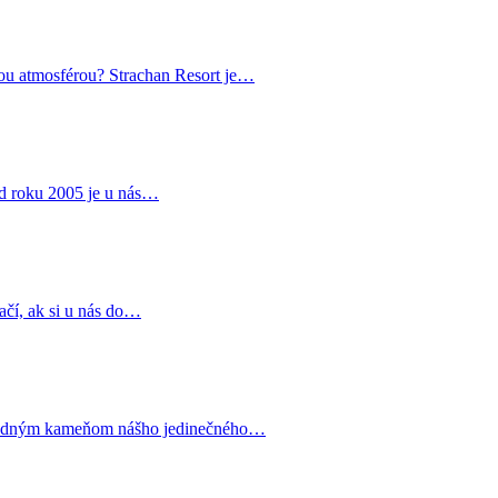
nou atmosférou? Strachan Resort je…
Od roku 2005 je u nás…
tačí, ak si u nás do…
ákladným kameňom nášho jedinečného…