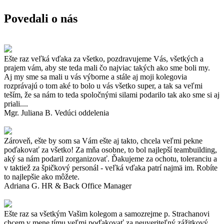
Povedali o nás
Ešte raz veľká vďaka za všetko, pozdravujeme Vás, všetkých a
prajem vám, aby ste teda mali čo najviac takých ako sme boli my.
Aj my sme sa mali u vás výborne a stále aj moji kolegovia
rozprávajú o tom aké to bolo u vás všetko super, a tak sa veľmi
teším, že sa nám to teda spoločnými silami podarilo tak ako sme si aj
priali....
Mgr. Juliana B. Vedúci oddelenia
Zároveň, ešte by som sa Vám ešte aj takto, chcela veľmi pekne
poďakovať za všetko! Za mňa osobne, to bol najlepší teambuilding,
aký sa nám podaril zorganizovať. Ďakujeme za ochotu, toleranciu a
v taktiež za špičkový personál - veľká vďaka patrí najmä im. Robíte
to najlepšie ako môžete.
Adriana G. HR & Back Office Manager
Ešte raz sa všetkým Vašim kolegom a samozrejme p. Strachanovi
chcem v mene tímu veľmi poďakovať za neuveriteľný zážitkový