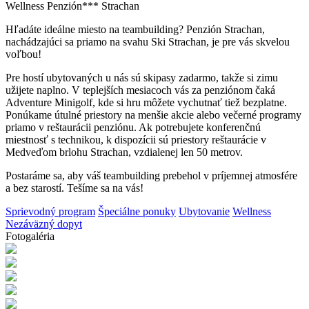
Wellness Penzión*** Strachan
Hľadáte ideálne miesto na teambuilding? Penzión Strachan,
nachádzajúci sa priamo na svahu Ski Strachan, je pre vás skvelou
voľbou!
Pre hostí ubytovaných u nás sú skipasy zadarmo, takže si zimu
užijete naplno. V teplejších mesiacoch vás za penziónom čaká
Adventure Minigolf, kde si hru môžete vychutnať tiež bezplatne.
Ponúkame útulné priestory na menšie akcie alebo večerné programy
priamo v reštaurácii penziónu. Ak potrebujete konferenčnú
miestnosť s technikou, k dispozícii sú priestory reštaurácie v
Medveďom brlohu Strachan, vzdialenej len 50 metrov.
Postaráme sa, aby váš teambuilding prebehol v príjemnej atmosfére
a bez starostí. Tešíme sa na vás!
Sprievodný program
Špeciálne ponuky
Ubytovanie
Wellness
Nezáväzný dopyt
Fotogaléria