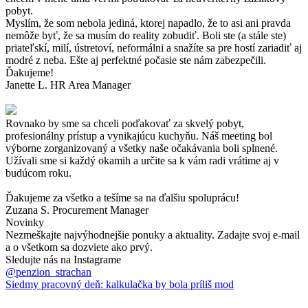
pobyt.
Myslím, že som nebola jediná, ktorej napadlo, že to asi ani pravda
nemôže byť, že sa musím do reality zobudiť. Boli ste (a stále ste)
priateľskí, milí, ústretoví, neformálni a snažíte sa pre hostí zariadiť aj
modré z neba. Ešte aj perfektné počasie ste nám zabezpečili.
Ďakujeme!
Janette L. HR Area Manager
Rovnako by sme sa chceli poďakovať za skvelý pobyt,
profesionálny prístup a vynikajúcu kuchyňu. Náš meeting bol
výborne zorganizovaný a všetky naše očakávania boli splnené.
Užívali sme si každý okamih a určite sa k vám radi vrátime aj v
budúcom roku.
Ďakujeme za všetko a tešíme sa na ďalšiu spoluprácu!
Zuzana S. Procurement Manager
Novinky
Nezmeškajte najvýhodnejšie ponuky a aktuality. Zadajte svoj e-mail
a o všetkom sa dozviete ako prvý.
Sledujte nás na Instagrame
@penzion_strachan
Siedmy pracovný deň: kalkulačka by bola príliš mod