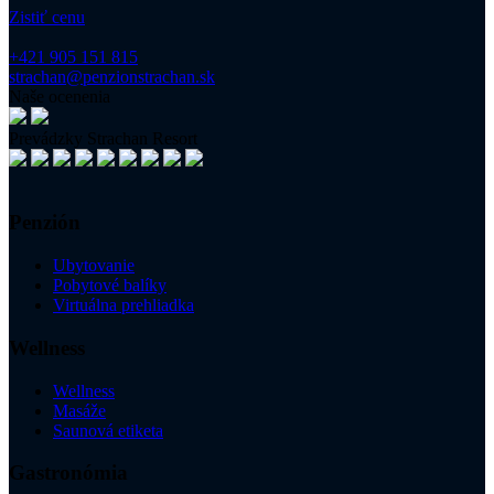
Zistiť cenu
+421 905 151 815
strachan@penzionstrachan.sk
Naše ocenenia
Prevádzky Strachan Resort
Penzión
Ubytovanie
Pobytové balíky
Virtuálna prehliadka
Wellness
Wellness
Masáže
Saunová etiketa
Gastronómia