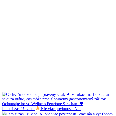
Leto si zaslúži viac.
Nie viac povinností. Via