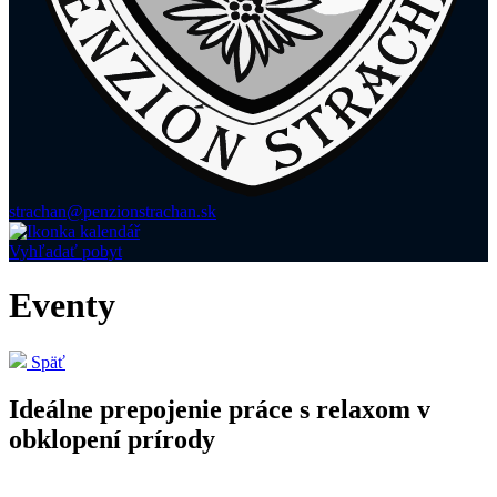
strachan@penzionstrachan.sk
Vyhľadať pobyt
Eventy
Späť
Ideálne prepojenie práce s relaxom v
obklopení prírody