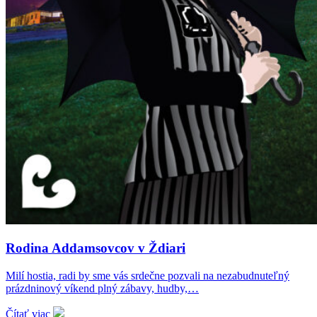
Rodina Addamsovcov v Ždiari
Milí hostia, radi by sme vás srdečne pozvali na nezabudnuteľný
prázdninový víkend plný zábavy, hudby,…
Čítať viac