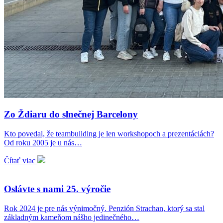
Zo Ždiaru do slnečnej Barcelony
Kto povedal, že teambuilding je len workshopoch a prezentáciách?
Od roku 2005 je u nás…
Čítať viac
Oslávte s nami 25. výročie
Rok 2024 je pre nás výnimočný. Penzión Strachan, ktorý sa stal
základným kameňom nášho jedinečného…