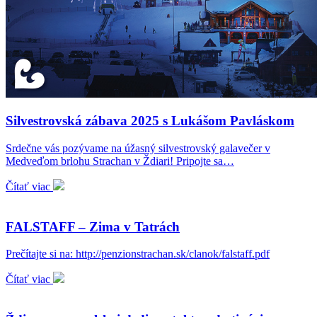
Silvestrovská zábava 2025 s Lukášom Pavláskom
Srdečne vás pozývame na úžasný silvestrovský galavečer v
Medveďom brlohu Strachan v Ždiari! Pripojte sa…
Čítať viac
FALSTAFF – Zima v Tatrách
Prečítajte si na: http://penzionstrachan.sk/clanok/falstaff.pdf
Čítať viac