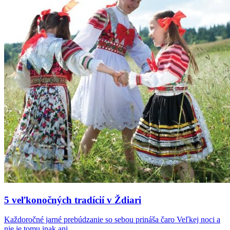
5 veľkonočných tradícií v Ždiari
Každoročné jarné prebúdzanie so sebou prináša čaro Veľkej noci a
nie je tomu inak ani…