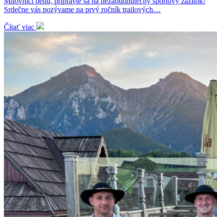
Milovníci behu, pripravte sa na nezabudnuteľný športový zážitok!
Srdečne vás pozývame na prvý ročník trailových…
Čítať viac