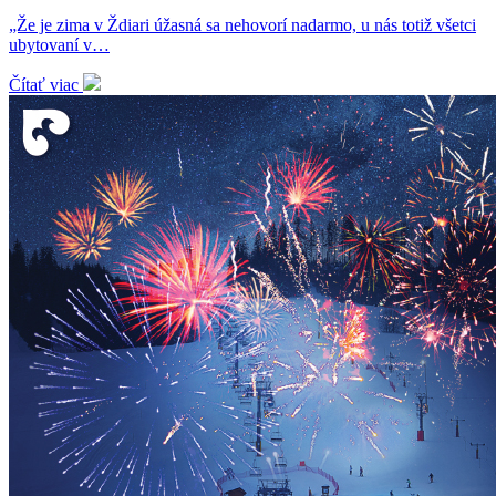
„Že je zima v Ždiari úžasná sa nehovorí nadarmo, u nás totiž všetci
ubytovaní v…
Čítať viac