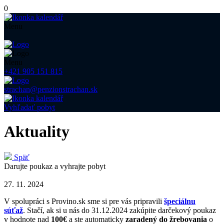
0
Menu
Menu
+421 905 151 815
strachan@penzionstrachan.sk
Vyhľadať pobyt
Aktuality
Späť
Darujte poukaz a vyhrajte pobyt
27. 11. 2024
V spolupráci s Provino.sk sme si pre vás pripravili
špeciálnu
súťaž
. Stačí, ak si u nás do 31.12.2024 zakúpite darčekový poukaz
v hodnote nad
100€
a ste automaticky
zaradený do žrebovania
o