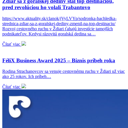
Ždiar sa z goralskej dediny stal top destináciou,
pred revolúciou ho volali Trabantovo
https://www.aktuality.sk/clanok/jVyLVYp/sodronka-bachledka-
strednica-zdiar-sa-z-goralskej-dediny-zmenil-na-top-destinaciu/
Rozvoj cestovného ruchu v Ždiari ťahajú investície tamojších
podnikateľov. Kedysi rázovitá goralská dedina sa…
Čítať viac
FéliX Business Award 2025 – Biznis príbeh roka
Rodina Strachanovcov sa venuje cestovnému ruchu v Ždiari už viac
ako 25 rokov. Ich príbeh…
Čítať viac