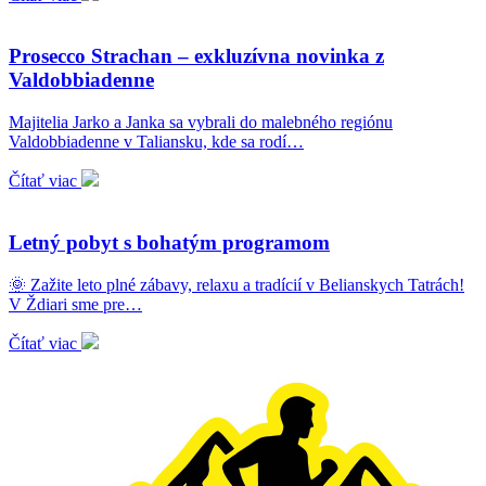
Prosecco Strachan – exkluzívna novinka z
Valdobbiadenne
Majitelia Jarko a Janka sa vybrali do malebného regiónu
Valdobbiadenne v Taliansku, kde sa rodí…
Čítať viac
Letný pobyt s bohatým programom
🌞 Zažite leto plné zábavy, relaxu a tradícií v Belianskych Tatrách!
V Ždiari sme pre…
Čítať viac