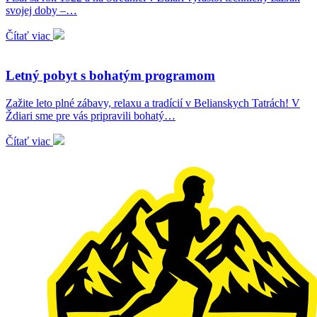
svojej doby –…
Čítať viac
Letný pobyt s bohatým programom
Zažite leto plné zábavy, relaxu a tradícií v Belianskych Tatrách! V
Ždiari sme pre vás pripravili bohatý…
Čítať viac