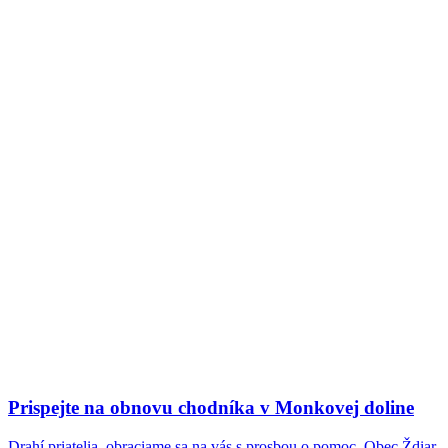
Prispejte na obnovu chodníka v Monkovej doline
Drahí priatelia, obraciame sa na vás s prosbou o pomoc. Obec Ždiar