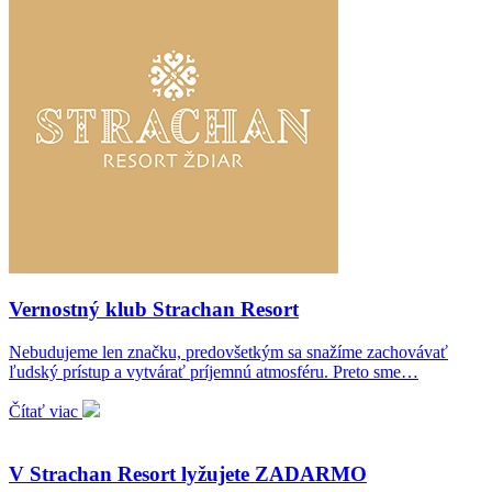
Vernostný klub Strachan Resort
Nebudujeme len značku, predovšetkým sa snažíme zachovávať
ľudský prístup a vytvárať príjemnú atmosféru. Preto sme…
Čítať viac
V Strachan Resort lyžujete ZADARMO