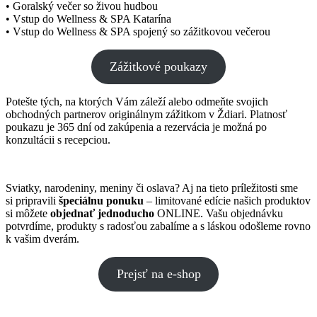
• Goralský večer so živou hudbou
• Vstup do Wellness & SPA Katarína
• Vstup do Wellness & SPA spojený so zážitkovou večerou
Zážitkové poukazy
Potešte tých, na ktorých Vám záleží alebo odmeňte svojich
obchodných partnerov originálnym zážitkom v Ždiari. Platnosť
poukazu je 365 dní od zakúpenia a rezervácia je možná po
konzultácii s recepciou.
Sviatky, narodeniny, meniny či oslava? Aj na tieto príležitosti sme
si pripravili
špeciálnu ponuku
– limitované edície našich produktov
si môžete
objednať jednoducho
ONLINE. Vašu objednávku
potvrdíme, produkty s radosťou zabalíme a s láskou odošleme rovno
k vašim dverám.
Prejsť na e-shop