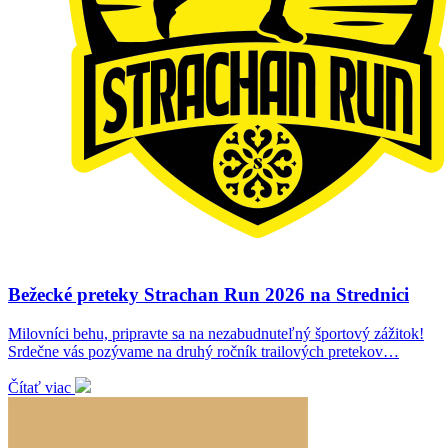
Bežecké preteky Strachan Run 2026 na Strednici
Milovníci behu, pripravte sa na nezabudnuteľný športový zážitok!
Srdečne vás pozývame na druhý ročník trailových pretekov…
Čítať viac