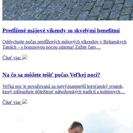
Predĺžené májové víkendy so skvelými benefitmi
Oddychujte počas predĺžených májových víkendov v Belianskych
Tatrách – s bonusovou nocou zdarma! Zažite čaro…
Čítať viac
Na čo sa môžete tešiť počas Veľkej noci?
Veľká noc je považovaná za najvýznamnejší kresťanský sviatok,
ktorý zdôrazňuje dôležitosť náboženských tradícií a kultúrnych…
Čítať viac