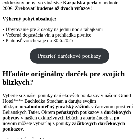
exkluzívny pobyt vo vinárstve
Karpatská perla
v hodnote
200€.
Žrebovať budeme až dvoch víťazov
!
Výherný pobyt obsahuje:
• Ubytovanie pre 2 osoby na jednu noc s raňajkami
• Večerná degustácia vín a prehliadka pivnice
• Platnosť vouchera je do 30.6.2025
Prezrieť darčekové poukazy
Hľadáte originálny darček pre svojich
blízkych?
Vyberte si z našej ponuky darčekových poukazov v našom Grand
Hotel**** Bachledka Strachan a darujte svojim
blízkym
nezabudnuteľný goralský zážitok
v čarovnom prostredí
Belianskych Tatier. Okrem
peňažných
poukazov a
darčekových
pobytov
v našich exkluzívnych izbách a apartmánoch si
po
novom
môžete vybrať aj z ponuky
zážitkových darčekových
poukazov
.