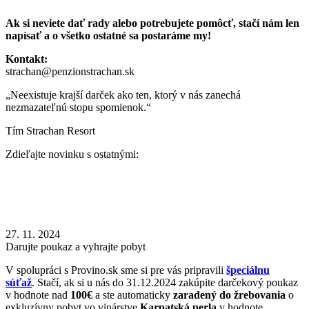
Ak si neviete dať rady alebo potrebujete pomôcť, stačí nám len
napísať a o všetko ostatné sa postaráme my!
Kontakt:
strachan@penzionstrachan.sk
„Neexistuje krajší darček ako ten, ktorý v nás zanechá
nezmazateľnú stopu spomienok.“
Tím Strachan Resort
Zdieľajte novinku s ostatnými:
27. 11. 2024
Darujte poukaz a vyhrajte pobyt
V spolupráci s Provino.sk sme si pre vás pripravili
špeciálnu
súťaž
. Stačí, ak si u nás do 31.12.2024 zakúpite darčekový poukaz
v hodnote nad
100€
a ste automaticky
zaradený do žrebovania
o
exkluzívny pobyt vo vinárstve
Karpatská perla
v hodnote