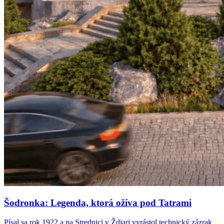
Šodronka: Legenda, ktorá ožíva pod Tatrami
Písal sa rok 1922 a na Strednici v Ždiari vyrástol technický zázrak