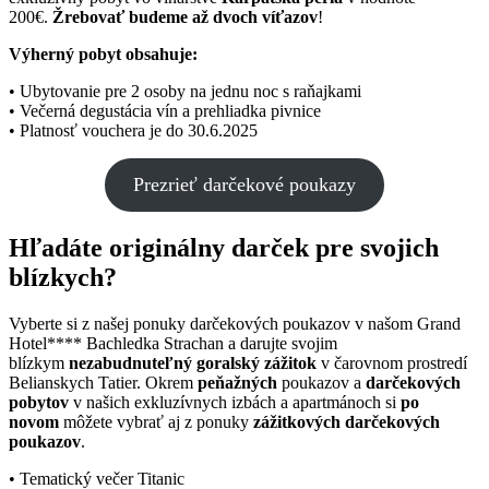
200€.
Žrebovať budeme až dvoch víťazov
!
Výherný pobyt obsahuje:
• Ubytovanie pre 2 osoby na jednu noc s raňajkami
• Večerná degustácia vín a prehliadka pivnice
• Platnosť vouchera je do 30.6.2025
Prezrieť darčekové poukazy
Hľadáte originálny darček pre svojich
blízkych?
Vyberte si z našej ponuky darčekových poukazov v našom Grand
Hotel**** Bachledka Strachan a darujte svojim
blízkym
nezabudnuteľný goralský zážitok
v čarovnom prostredí
Belianskych Tatier. Okrem
peňažných
poukazov a
darčekových
pobytov
v našich exkluzívnych izbách a apartmánoch si
po
novom
môžete vybrať aj z ponuky
zážitkových darčekových
poukazov
.
• Tematický večer Titanic