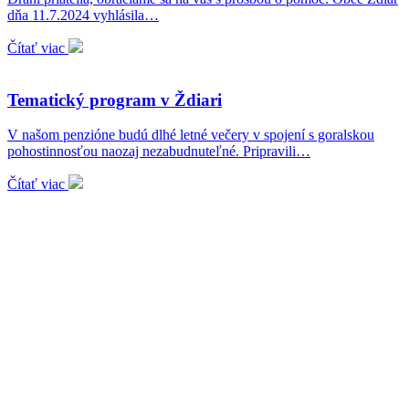
dňa 11.7.2024 vyhlásila…
Čítať viac
Tematický program v Ždiari
V našom penzióne budú dlhé letné večery v spojení s goralskou
pohostinnosťou naozaj nezabudnuteľné. Pripravili…
Čítať viac