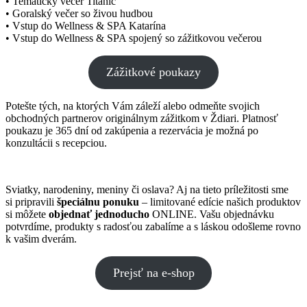
• Tematický večer Titanic
• Goralský večer so živou hudbou
• Vstup do Wellness & SPA Katarína
• Vstup do Wellness & SPA spojený so zážitkovou večerou
Zážitkové poukazy
Potešte tých, na ktorých Vám záleží alebo odmeňte svojich
obchodných partnerov originálnym zážitkom v Ždiari. Platnosť
poukazu je 365 dní od zakúpenia a rezervácia je možná po
konzultácii s recepciou.
Sviatky, narodeniny, meniny či oslava? Aj na tieto príležitosti sme
si pripravili
špeciálnu ponuku
– limitované edície našich produktov
si môžete
objednať jednoducho
ONLINE. Vašu objednávku
potvrdíme, produkty s radosťou zabalíme a s láskou odošleme rovno
k vašim dverám.
Prejsť na e-shop