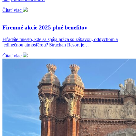
Čítať viac
Firemné akcie 2025 plné benefitov
Hľadáte miesto, kde sa spája práca so zábavou, oddychom a
jedinečnou atmosférou? Strachan Resort je…
Čítať viac