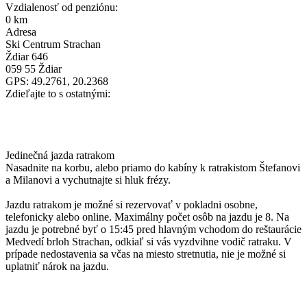
Vzdialenosť od penziónu:
0 km
Adresa
Ski Centrum Strachan
Ždiar 646
059 55 Ždiar
GPS: 49.2761, 20.2368
Zdieľajte to s ostatnými:
Jedinečná jazda ratrakom
Nasadnite na korbu, alebo priamo do kabíny k ratrakistom Štefanovi
a Milanovi a vychutnajte si hluk frézy.
Jazdu ratrakom je možné si rezervovať v pokladni osobne,
telefonicky alebo online. Maximálny počet osôb na jazdu je 8. Na
jazdu je potrebné byť o 15:45 pred hlavným vchodom do reštaurácie
Medvedí brloh Strachan, odkiaľ si vás vyzdvihne vodič ratraku. V
prípade nedostavenia sa včas na miesto stretnutia, nie je možné si
uplatniť nárok na jazdu.