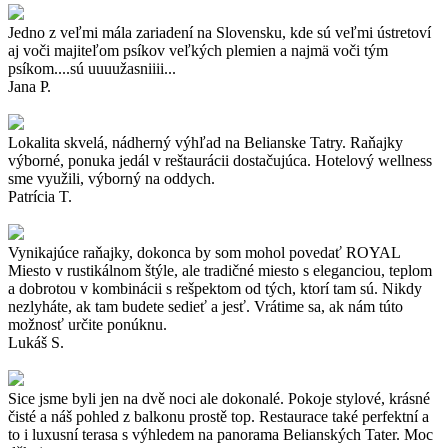
Jedno z veľmi mála zariadení na Slovensku, kde sú veľmi ústretoví
aj voči majiteľom psíkov veľkých plemien a najmä voči tým
psíkom....sú uuuužasniiii...
Jana P.
Lokalita skvelá, nádherný výhľad na Belianske Tatry. Raňajky
výborné, ponuka jedál v reštaurácii dostačujúca. Hotelový wellness
sme využili, výborný na oddych.
Patrícia T.
Vynikajúce raňajky, dokonca by som mohol povedať ROYAL
Miesto v rustikálnom štýle, ale tradičné miesto s eleganciou, teplom
a dobrotou v kombinácii s rešpektom od tých, ktorí tam sú. Nikdy
nezlyháte, ak tam budete sedieť a jesť. Vrátime sa, ak nám túto
možnosť určite ponúknu.
Lukáš S.
Sice jsme byli jen na dvě noci ale dokonalé. Pokoje stylové, krásné
čisté a náš pohled z balkonu prostě top. Restaurace také perfektní a
to i luxusní terasa s výhledem na panorama Belianských Tater. Moc