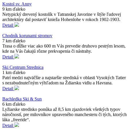
Kostol sv. Anny
9 km ďaleko
Netypický drevený kostolík v Tatranskej Javorine v štýle ľudovej
architektúry dal postaviť knieža Hohenlohe v rokoch 1902-1903.
Detail
Chodník korunami stromov
7 km ďaleko
Trasa o dĺžke viac ako 600 m Vás prevedie druhovo pestrým lesom,
kde na Vás čakajú rôzne prekvapenia či nástrahy.
Detail
Ski Centrum Strednica
1 km ďaleko
Patrí medzi najväčšie a najstaršie strediská v oblasti Vysokých Tatier
s nezabudnuteľným výhľadom na Ždiarsku vidlu a Havrana.
Detail
Bachledka Ski & Sun
6 km ďaleko
Lyžiarske stredisko ponúka až 8,5 km zjazdoviek všetkých typov
náročností, pre milovníkov upraveného manchesteru či tých, ktorých
láka „freeride“.
Detail