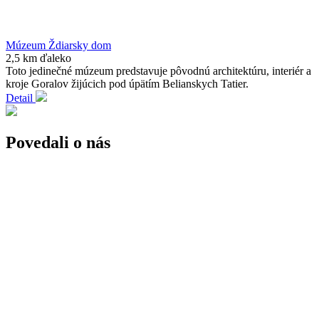
Múzeum Ždiarsky dom
2,5 km ďaleko
Toto jedinečné múzeum predstavuje pôvodnú architektúru, interiér a
kroje Goralov žijúcich pod úpätím Belianskych Tatier.
Detail
Povedali o nás