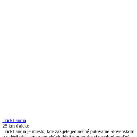
TrickLandia
25 km ďaleko
TrickLandia je miesto, kde zažijete jedinečné putovanie Slovenskom
v galérii trick-artu a optických ilúzií a vytvoríte si nezabudnuteľné