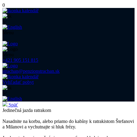
0
Menu
Menu
+421 905 151 815
strachan@penzionstrachan.sk
Vyhľadať pobyt
Späť
Jedinečná jazda ratrakom
Nasadnite na korbu, alebo priamo do kabíny k ratrakistom Štefanovi
a Milanovi a vychutnajte si hluk frézy.