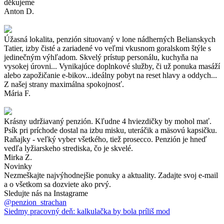
děkujeme
Anton D.
Úžasná lokalita, penzión situovaný v lone nádherných Belianskych
Tatier, izby čisté a zariadené vo veľmi vkusnom goralskom štýle s
jedinečným výhľadom. Skvelý prístup personálu, kuchyňa na
vysokej úrovni... Vynikajúce doplnkové služby, či už ponuka masáží
alebo zapožičanie e-bikov...ideálny pobyt na reset hlavy a oddych...
Z našej strany maximálna spokojnosť.
Mária F.
Krásny udržiavaný penzión. Kľudne 4 hviezdičky by mohol mať.
Psík pri príchode dostal na izbu misku, uteráčik a mäsovú kapsičku.
Raňajky - veľký vyber všetkého, tiež prosecco. Penzión je hneď
vedľa lyžiarskeho strediska, čo je skvelé.
Mirka Z.
Novinky
Nezmeškajte najvýhodnejšie ponuky a aktuality. Zadajte svoj e-mail
a o všetkom sa dozviete ako prvý.
Sledujte nás na Instagrame
@penzion_strachan
Siedmy pracovný deň: kalkulačka by bola príliš mod