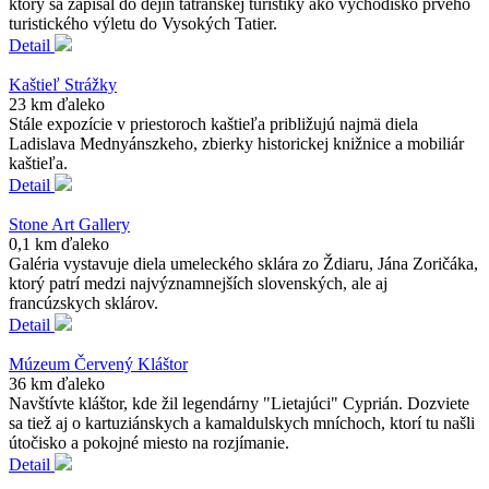
ktorý sa zapísal do dejín tatranskej turistiky ako východisko prvého
turistického výletu do Vysokých Tatier.
Detail
Kaštieľ Strážky
23 km ďaleko
Stále expozície v priestoroch kaštieľa približujú najmä diela
Ladislava Mednyánszkeho, zbierky historickej knižnice a mobiliár
kaštieľa.
Detail
Stone Art Gallery
0,1 km ďaleko
Galéria vystavuje diela umeleckého sklára zo Ždiaru, Jána Zoričáka,
ktorý patrí medzi najvýznamnejších slovenských, ale aj
francúzskych sklárov.
Detail
Múzeum Červený Kláštor
36 km ďaleko
Navštívte kláštor, kde žil legendárny "Lietajúci" Cyprián. Dozviete
sa tiež aj o kartuziánskych a kamaldulskych mníchoch, ktorí tu našli
útočisko a pokojné miesto na rozjímanie.
Detail