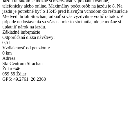
Jazdu ratrakom je možné si rezervovať v pokladni osobne,
telefonicky alebo online. Maximálny počet osôb na jazdu je 8. Na
jazdu je potrebné byť o 15:45 pred hlavným vchodom do reštaurácie
Medvedí brloh Strachan, odkiaľ si vás vyzdvihne vodič ratraku. V
prípade nedostavenia sa včas na miesto stretnutia, nie je možné si
uplatniť nárok na jazdu.
Základné informácie
Odporúčaná dĺžka návštevy:
0,5 h
Vzdialenosť od penziónu:
0 km
Adresa
Ski Centrum Strachan
Ždiar 646
059 55 Ždiar
GPS: 49.2761, 20.2368