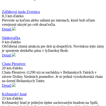
Zážitková jazda Zvernica
8,3 km ďaleko
Prevezte sa kočom alebo saňami po miestach, ktoré boli očiam
verejnosti ukryté po celé desaťročia.
Detail
Sánkovačka
0 km ďaleko
Obľúbená zimná atrakcia pre deti aj dospelých. Novinkou tejto zimy
je spustenie detského pásu v lyžiarskej škole.
Detail
Chata Plesnivec
20 km ďaleko
Chata Plesnivec (1290 m) sa nachádza v Belianskych Tatrách v
závere Doliny Siedmich prameňov. Je to jediná vysokohorská chata
na území Belianskych Tatier.
Detail
Kežmarský hrad
23 km ďaleko
Kežmarský hrad je jediným úplne zachovaným hradom na Spiši,