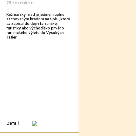
23 km ďaleko
Kežmarský hrad je jediným úplne
zachovaným hradom na Spiši, ktorý
sa zapísal do dejín tatranskej
turistiky ako východisko prvého
turistického výletu do Vysokých
Tatier.
Detail