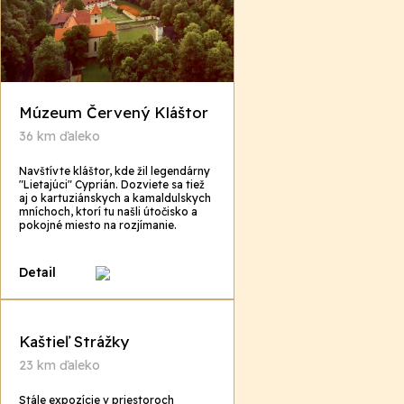
Múzeum Červený Kláštor
36 km ďaleko
Navštívte kláštor, kde žil legendárny
"Lietajúci" Cyprián. Dozviete sa tiež
aj o kartuziánskych a kamaldulskych
mníchoch, ktorí tu našli útočisko a
pokojné miesto na rozjímanie.
Detail
Kaštieľ Strážky
23 km ďaleko
Stále expozície v priestoroch