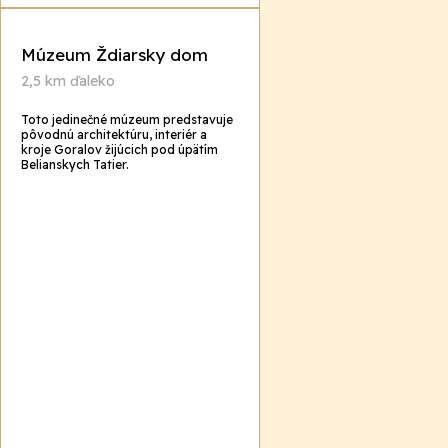
Múzeum Ždiarsky dom
2,5 km ďaleko
Toto jedinečné múzeum predstavuje
pôvodnú architektúru, interiér a
kroje Goralov žijúcich pod úpätím
Belianskych Tatier.