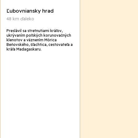
Ľubovniansky hrad
48 km ďaleko
Preslávil sa stretnutiami kráľov,
ukrývaním poľských korunovačných
klenotov a väznením Mórica
Beňovského, šľachtica, cestovateľa a
kráľa Madagaskaru.