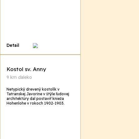
Detail
Kostol sv. Anny
9 km ďaleko
Netypický drevený kostolík v
Tatranskej Javorine v štýle ľudovej
architektúry dal postaviť knieža
Hohenlohe v rokoch 1902-1903.