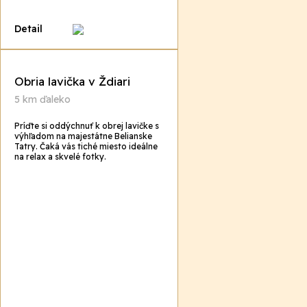
Detail
Obria lavička v Ždiari
5 km ďaleko
Príďte si oddýchnuť k obrej lavičke s
výhľadom na majestátne Belianske
Tatry. Čaká vás tiché miesto ideálne
na relax a skvelé fotky.