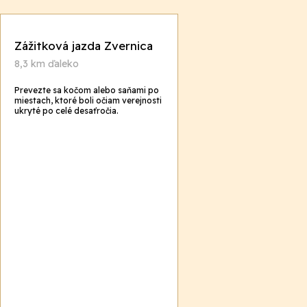
Zážitková jazda Zvernica
8,3 km ďaleko
Prevezte sa kočom alebo saňami po
miestach, ktoré boli očiam verejnosti
ukryté po celé desaťročia.