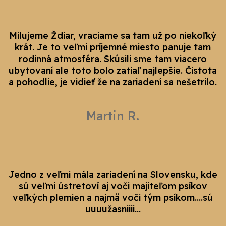
Milujeme Ždiar, vraciame sa tam už po niekoľký
krát. Je to veľmi príjemné miesto panuje tam
rodinná atmosféra. Skúsili sme tam viacero
ubytovaní ale toto bolo zatiaľ najlepšie. Čistota
a pohodlie, je vidieť že na zariadení sa nešetrilo.
Martin R.
Jedno z veľmi mála zariadení na Slovensku, kde
sú veľmi ústretoví aj voči majiteľom psíkov
veľkých plemien a najmä voči tým psíkom....sú
uuuužasniiii...