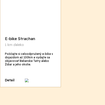
E-bike Strachan
1 km ďaleko
Požičajte si celoodpružený e-bike s
dojazdom až 100km a vydajte sa
objavovať Belianske Tatry alebo
Ždiar a jeho okolie.
Detail