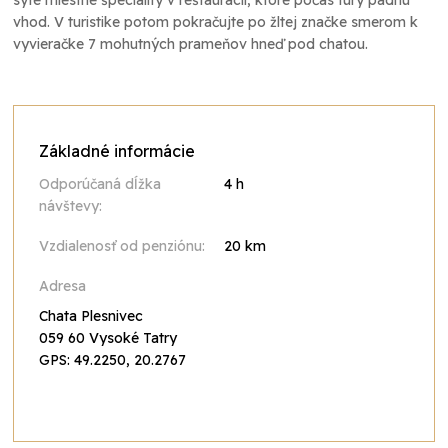
sýte miestne špeciality v reštaurácii, ktoré počas túry padnú
vhod. V turistike potom pokračujte po žltej značke smerom k
vyvieračke 7 mohutných prameňov hneď pod chatou.
Základné informácie
Odporúčaná dĺžka
4 h
návštevy:
Vzdialenosť od penziónu:
20 km
Adresa
Chata Plesnivec
059 60 Vysoké Tatry
GPS: 49.2250, 20.2767