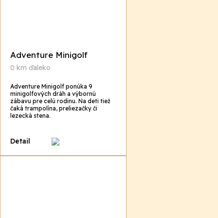
Adventure Minigolf
0 km ďaleko
Adventure Minigolf ponúka 9
minigolfových dráh a výbornú
zábavu pre celú rodinu. Na deti tiež
čaká trampolína, preliezačky či
lezecká stena.
Detail