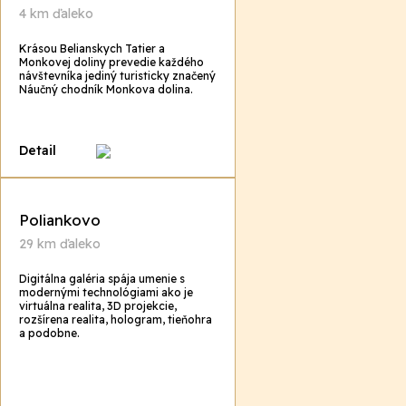
4 km ďaleko
Krásou Belianskych Tatier a
Monkovej doliny prevedie každého
návštevníka jediný turisticky značený
Náučný chodník Monkova dolina.
Detail
Poliankovo
29 km ďaleko
Digitálna galéria spája umenie s
modernými technológiami ako je
virtuálna realita, 3D projekcie,
rozšírena realita, hologram, tieňohra
a podobne.