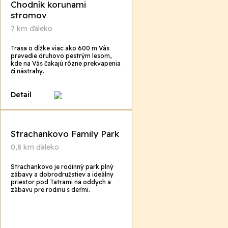
Chodník korunami
stromov
7 km ďaleko
Trasa o dĺžke viac ako 600 m Vás
prevedie druhovo pestrým lesom,
kde na Vás čakajú rôzne prekvapenia
či nástrahy.
Detail
Strachankovo Family Park
0,8 km ďaleko
Strachankovo je rodinný park plný
zábavy a dobrodružstiev a ideálny
priestor pod Tatrami na oddych a
zábavu pre rodinu s deťmi.