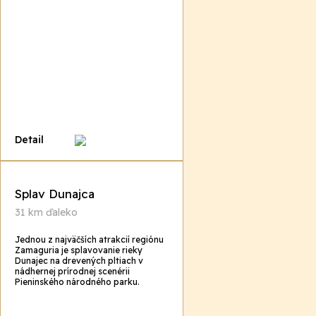
Detail
Splav Dunajca
31 km ďaleko
Jednou z najväčších atrakcií regiónu
Zamaguria je splavovanie rieky
Dunajec na drevených pltiach v
nádhernej prírodnej scenérii
Pieninského národného parku.