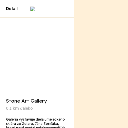
Detail
Stone Art Gallery
0,1 km ďaleko
Galéria vystavuje diela umeleckého
sklára zo Ždiaru, Jána Zoričáka,
ktorý patrí medzi najvýznamnejších