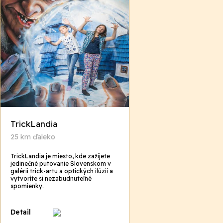
TrickLandia
25 km ďaleko
TrickLandia je miesto, kde zažijete
jedinečné putovanie Slovenskom v
galérii trick-artu a optických ilúzií a
vytvoríte si nezabudnuteľné
spomienky.
Detail