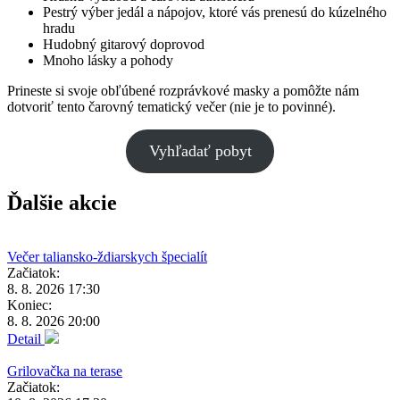
Pestrý výber jedál a nápojov, ktoré vás prenesú do kúzelného
hradu
Hudobný gitarový doprovod
Mnoho lásky a pohody
Prineste si svoje obľúbené rozprávkové masky a pomôžte nám
dotvoriť tento čarovný tematický večer (nie je to povinné).
Vyhľadať pobyt
Ďalšie akcie
Večer taliansko-ždiarskych špecialít
Začiatok:
8. 8. 2026 17:30
Koniec:
8. 8. 2026 20:00
Detail
Grilovačka na terase
Začiatok: