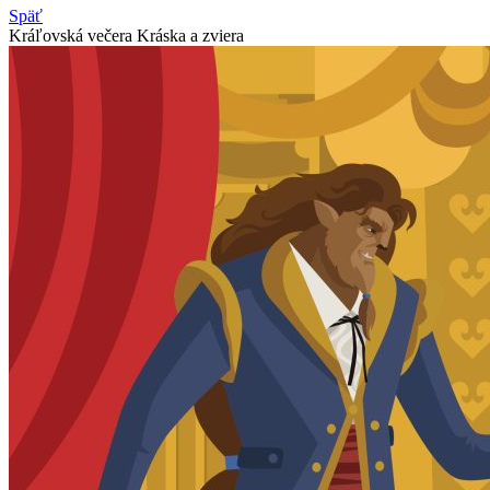
Späť
Kráľovská večera Kráska a zviera