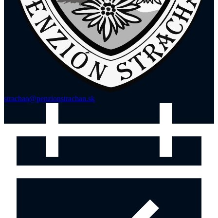
strachan@penzionstrachan.sk